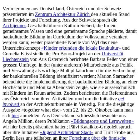
Vertreterinnen aus Deutschland, Österreich und der Schweiz
präsentierten im
Zentrum Architektur Zürich
den aktuellen Stand
ihrer Projekte und Forschung. Aus der Schweiz sprach die
Archijeunes
-Geschäftsführerin Kathrin Siebert, die für ein
gemeinsames Wissen und eine gemeinsame Sprache plädierte, damit
baukulturelle Bildung im Curriculum der Volksschule verankert
werden kann; weiter präsentierte Noëlle von Wyl das neue
Unterrichtskonzept
«Kinder erkunden die lokale Baukultur»
und
Cornelia Faisst stellte ihr Pro Bono-Projekt an der
Universität
Liechtenstein
vor. Aus Österreich berichtete Barbara Feller von einer
grossen Umfrage, in der (unter anderem) Mitarbeitende aus Politik
und Verwaltung als wichtige MultiplikatorInnen für die Verbreitung
der baukulturellen Bildung identifiziert werden; Marion Starzacher
beleuchtete die Implementierung der baukulturellen Bildung an einer
Hochschule und Monika Abendstein zeigte, wie sie ausserschulisch
mit Kindern im Raum arbeitet. Zudem berichteten die Referentinnen
aus Österreich von ihren Aktivitäten rund um die Initiative
get
involved
an der Architekturbiennale in Venedig. Für die diesjährige
Ausgabe «together what else» vom 22. bis 23. Oktober, kann man
sich
hier
anmelden. Aus Deutschland schliesslich besuchte uns
Angela Million, deren Publikation
«Bildungsorte und Lernwelten»
wir hier bereits präsentiert hatten; Päivi Kataikko-Grigoleit sprach
über ihre Initiative
«Jugend Architektur Stadt»
und Turit Fröbe aus
Berlin liess uns teilhaben an ihrer
Forschung über die finnische